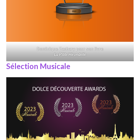
Dominique Zachary pour son livre
La P’tite Hirondelle
Sélection Musicale