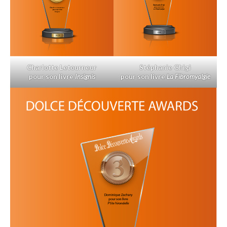
Charlotte Letourneur
Stéphanie Ghigi
pour son livre
Insignis
pour son livre
La Fibromyalgie