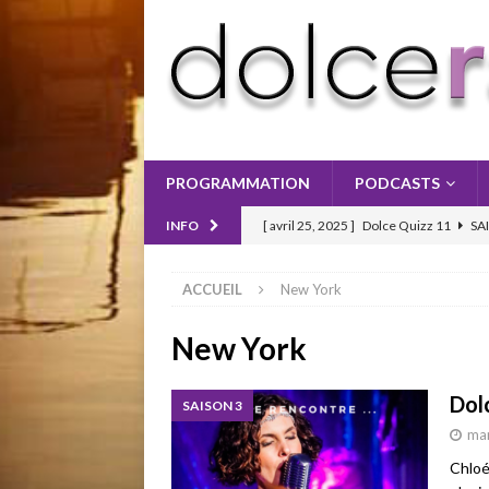
PROGRAMMATION
PODCASTS
[ avril 25, 2025 ]
Dolce Quizz 11
SA
INFO
[ avril 25, 2025 ]
Dolce Quizz 10
SA
ACCUEIL
New York
[ mai 2, 2025 ]
Dolce Quizz 12
SAIS
New York
Dol
SAISON 3
mar
Chloé