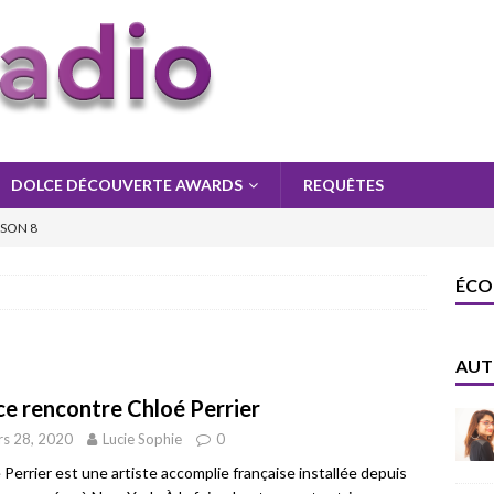
DOLCE DÉCOUVERTE AWARDS
REQUÊTES
ISON 8
ISON 8
ÉCO
ON 8
AUT
ce rencontre Chloé Perrier
s 28, 2020
Lucie Sophie
0
 Perrier est une artiste accomplie française installée depuis