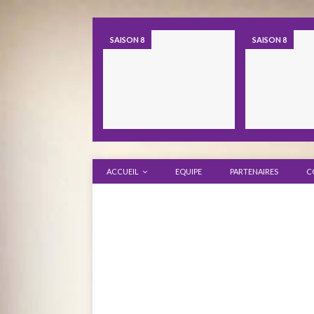
SAISON 8
SAISON 8
ACCUEIL
EQUIPE
PARTENAIRES
C