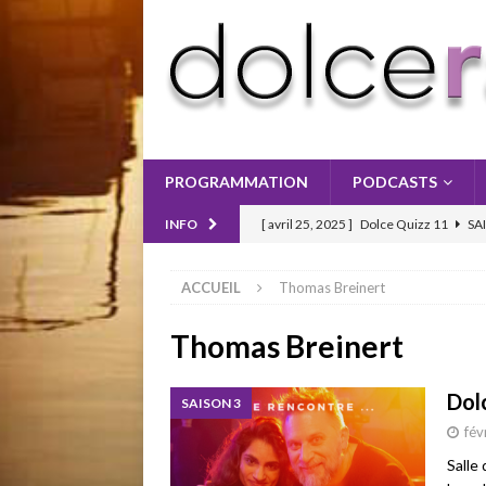
PROGRAMMATION
PODCASTS
[ avril 25, 2025 ]
Dolce Quizz 11
SA
INFO
[ avril 25, 2025 ]
Dolce Quizz 10
SA
ACCUEIL
Thomas Breinert
[ mai 2, 2025 ]
Dolce Quizz 12
SAIS
Thomas Breinert
Dol
SAISON 3
fév
Salle