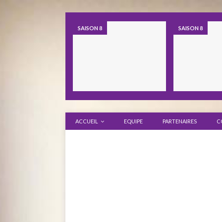
SAISON 8
SAISON 8
ACCUEIL
EQUIPE
PARTENAIRES
C